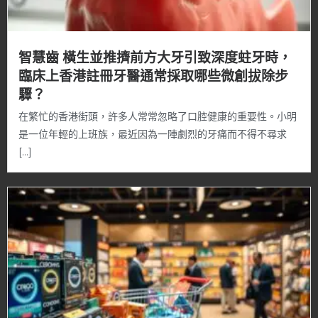
智慧齒 橫生並推擠前方大牙引致深度蛀牙時，
臨床上香港註冊牙醫通常採取哪些微創拔除步
驟？
在繁忙的香港街頭，許多人常常忽略了口腔健康的重要性。小明
是一位年輕的上班族，最近因為一陣劇烈的牙痛而不得不尋求
[…]