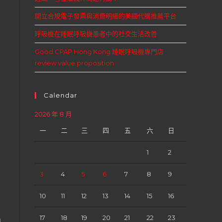
開立合規電子發票與消費明細的美國代購推薦平台
呼吸機在睡眠呼吸機患者中的社交生活改善
Good CPAP Hong Kong 睡眠呼吸機專門店
review value proposition
Calendar
2026 年 8 月
一
二
三
四
五
六
日
1
2
3
4
5
6
7
8
9
10
11
12
13
14
15
16
17
18
19
20
21
22
23
暢