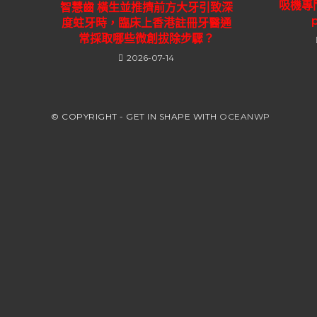
吸機專門店
智慧齒 橫生並推擠前方大牙引致深
度蛀牙時，臨床上香港註冊牙醫通
常採取哪些微創拔除步驟？
2026-07-14
© COPYRIGHT - GET IN SHAPE WITH
OCEANWP