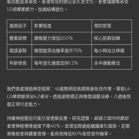
衝功能逐漸喪失。香港常見的辦公室久坐文化，更會讓腰椎承受
1.5倍體重壓力
，加速結構退化。
風險因子
影響程度
預防對策
體重超標
腰椎壓力增加200%
核心肌群訓練
錯誤姿勢
椎間盤突出機率提升75%
每小時站立伸展
年齡增長
每年退化速度加快1.2%
水中運動療法
我們曾處理過典型個案：45歲教師因長期側身批改作業，導致
L4-
L5椎間盤突出4.2毫米
。透過姿勢矯正與椎間減壓治療，八週後恢
復正常行走能力。
持續神經壓迫可能引發連鎖反應。研究證實，
超過三個月的壓迫
會使神經傳導速度下降40%，並增加周邊組織纖維化風險。定期
脊椎檢查與體重管理，能有效降低80%急性發作機率。