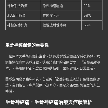
脊骨手法治療
急性神經壓迫
92%
3D牽引療法
椎間盤突出
88%
神經調節針灸
慢性放射性疼痛
85%
坐骨神經保健的重要性
一位原本需手術的銀行主管，透過
衝擊波治療搭配核心訓練
，六
週後恢復高爾夫球活動。這驗證我們的治療哲學：
「治標更要治
本」
。每項療程都包含居家運動指引，讓保健融入日常生活。
團隊定期發表臨床研究，首創的「動態神經監測法」更獲國際認
證。我們相信，專業醫療不該冰冷，而是充滿理解與溫度的人生
轉機。
坐骨神經痛，坐骨神經痛治療與症狀解析