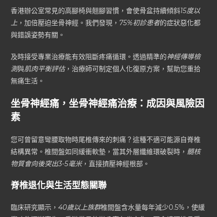
香港辦公室常見的高腳椅與翹腳習慣，會使骨盆持續傾斜
15度以
上
，加倍壓迫坐骨神經。我們發現，
75%初診患者
的症狀惡化都
與錯誤姿勢有關。
及時接受專業治療能有效阻斷疼痛循環。透過精準的
神經傳導檢
測
與
肌肉平衡評估
，治療師可制定個人化復原方案，幫助您重拾
無痛生活。
坐骨神經痛，坐骨神經痛治療：成因與風險因
素
您可曾留意彎腰取物時尾椎傳來的刺痛？這種不適可能源自脊椎
結構異常。椎間盤如同緩衝軟墊，當其外層纖維環破裂時，
髓核
物質會向後突出3-5毫米
，直接擠壓神經根部。
脊椎退化與生活型態關聯
臨床研究顯示，
40歲以上族群
椎間盤含水量每年減少0.5%，使緩