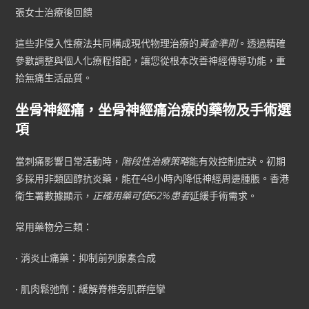
張女士治療後回饋
這些非侵入性療法共同構成現代物理治療的
黃金準則
。透過精確
參數調整與個人化療程搭配，讓您從根本改善神經傳導功能，重
拾無痛生活品質。
坐骨神經痛，坐骨神經痛治療的藥物及手術選
項
當刺痛影響日常活動時，
階段性治療策略
能有效控制症狀。初期
多採用非類固醇抗炎藥，能在48小時內降低神經周邊腫脹。香港
衛生署數據顯示，
正確用藥可使62%患者
延緩手術需求。
常用藥物分三類：
• 消炎止痛藥：抑制前列腺素合成
• 肌肉鬆弛劑：緩解脊椎旁肌群痙攣