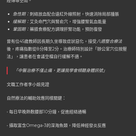
經傳導空間。
急性期：
刺絡放血配合遠紅外線照射，快速消除局部腫脹
緩解期：
艾灸命門穴與腎俞穴，增強腰腎氣血能量
鞏固期：
藥膳食療配方調理肝腎功能，預防復發
曾有位45歲教師因長期久坐導致症狀惡化，接受
八週整合療法
後，疼痛指數從8分降至2分。治療師特別設計「辦公室穴位按壓
法」，讓患者在會議空檔自行緩解不適。
「中醫治療不僅止痛，更讓我學會傾聽身體訊號」
文職工作者李小姐見證
自然療法的輔助效應同樣關鍵：
• 每日早晚熱敷腰部10分鐘，促進經絡通暢
• 攝取富含Omega-3的深海魚類，降低神經發炎反應