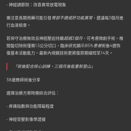
• 神經調節劑：改善異常放電現象
需注意長期用藥可能引發
胃部不適或肝功能異常
，建議每3個月進
行血液檢查。
若保守治療無效且神經壓迫持續
超過3個月
，可考慮微創手術。椎
間盤切除術僅需1.5公分切口，臨床研究顯示
85%患者
術後4週恢
復基本活動能力。最新內視鏡技術更將復原期縮短至14天。
「術後配合核心訓練，三個月後能重新登山」
38歲教師術後分享
選擇治療方案時需綜合評估：
• 疼痛指數與功能障礙程度
• 神經受壓影像學證據