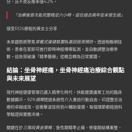
分，且不良反應率僅4.2%。
「治療後首次能完整睡足六小時，這在過去兩年從未發生過」
接受RDS療程的黃女士分享
未來趨勢將聚焦
穿戴式復健裝置
與
基因檢測預防
。透過物聯網技
術，患者在家即可進行即時神經傳導監測，並自動調整治療參
數。這些突破讓「精準醫療」從概念轉為日常實踐。
結論：坐骨神經痛，坐骨神經痛治療綜合觀點
與未來展望
現代神經健康管理已邁入精準化時代。快鬆健康護脊工坊的臨床
數據顯示，
92%個案
透過系統性介入重拾行動自由，印證整合治
療的卓越成效。從衝擊波技術到AI輔助復健，每個環節都經過科
學驗證與實務淬煉。
關鍵在於
三階段黃金策略
：急性期精準止痛、修復期結構重整、