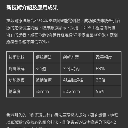
新技術介紹及應用成果
拉菲爾療法結合
3D列印支具
與智能電刺激，成功解決傳統牽引治
療的定位偏差問題。臨床數據顯示，採用「RDS＋極速御痛技
術」的患者，能在
2週內
將步行距離從50米恢復至400米，夜間
麻痺發作頻率降低76%。
技術比較
傳統療法
創新方案
改善幅度
疼痛緩解
3-4週
72小時內
68%
功能恢復
被動治療
AI主動調控
2.3倍
精準度
±5mm
±0.2mm
96%
香港引入的「劉氏環五針」療法展現驚人成效。研究證實，這種
以
新環跳穴
為核心的組合針法，能使患者VAS疼痛評分下降4.2