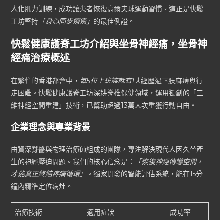
人化肌力訓練，成功讓患者恢復高爾夫球運動習慣。這正是快鬆
工坊堅持
「身心同步療癒」
的最佳例證。
快鬆健康護脊工坊介紹與坐骨神經痛，坐骨神
經痛治療概述
在繁忙的香港都會中，
每5位上班族就有1人
經歷過下肢麻痺與行
走困難。快鬆健康護脊工坊深耕脊椎保健領域，運用獨創的「三
維神經空間重建」技術，已幫助超過13萬人次重獲行動自由。
企業理念與專業背景
由資深脊醫與物理治療師組成的團隊，專注解決現代人因久坐產
生的神經壓迫問題。我們的核心信念是：
「恢復神經傳導空間，
才能真正終結疼痛循環」
。獨家開發的智能評估系統，能在15分
鐘內精準定位病灶。
治療技術
適用症狀
成功率