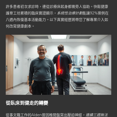
許多患者初次求診時，連從診療床起身都需旁人協助。快鬆健康
護脊工坊累積的臨床實證顯示，
系統性治療計劃
能讓92%案例在
八週內恢復基本活動能力。以下真實經歷將帶您了解專業介入如
何改寫健康劇本。
從臥床到健走的轉變
從事文職工作的Alden曾因椎間盤突出壓迫神經，
連續三週無法