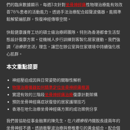
們的臨床數據顯示，每週3次針對
坐骨神經痛
性物理治療能有效改
善78%患者的活動能力。透過手法治療配合超聲波儀器，能精準
鬆解緊繃肌群，恢復神經傳導空間。
快鬆健康護脊工坊的碩士級治療師團隊，特別為香港都會生活型
態設計復康方案。從機械人步行訓練到客製化居家運動，我們強
調
「治療即生活」
理念，讓您在辦公室與住家環境中持續強化核
心肌群。
本文重點提要
神經壓迫成因與日常姿勢的關聯性解析
物理治療儀器如何精準定位坐骨神經痛根源
實證有效的三階段
坐骨神經痛治療
復康計劃架構
預防坐骨神經痛症狀復發的居家護理技巧
香港在地化治療坐骨神經痛方案的成功案例分享
我們曾協助從事金融業的陳先生，在
六週療程內
擺脫長達兩年的
坐骨神經不適。透過衝擊波治療與脊椎牽引的黃金組合，配合個