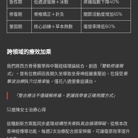
急性期
低週波電療＋冰敷
疼痛指數下降40%
修復期
脊椎矯正＋針灸
關節活動度增加65%
鞏固期
核心訓練＋草本熱敷
復發率降低80%
跨領域的療效加乘
我們將西方脊骨醫學與中醫經絡理論結合，創造
「雙軌修復模
式」
。曾有位教師因長期久坐導致坐骨神經嚴重壓迫，在接受
衝
擊波治療
與
穴位推拿
後，僅花八週便重返講台。
「整合療法不僅緩解疼痛，更讓我學會正確用腰方式」
52歲陳女士治療心得
這種創新方案能同步處理
結構性失衡
與
氣血循環障礙
，從根本改
善神經傳導功能。每週2次治療配合居家伸展，可讓復原效率提升