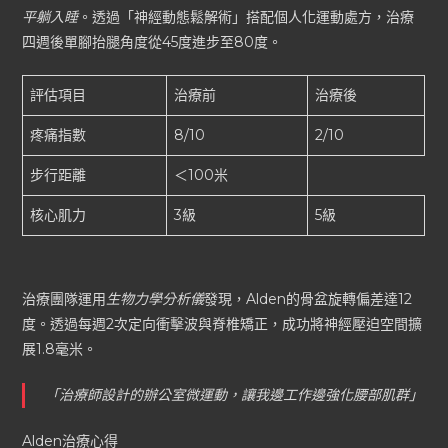
平躺入睡
。透過「神經動態鬆解術」搭配個人化運動處方，治療
四週後單腳抬腿角度從45度進步至80度。
評估項目
治療前
治療後
疼痛指數
8/10
2/10
步行距離
＜100米
核心肌力
3級
5級
治療團隊運用
生物力學分析儀
發現，Alden的骨盆旋轉偏差達12
度。透過每週2次定向衝擊波與脊椎矯正，成功將神經壓迫空間擴
展1.8毫米。
「治療師設計的辦公室微運動，讓我邊工作邊強化腰部肌群」
Alden治療心得