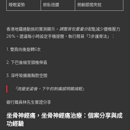
睡眠姿勢
俯臥扭腰
側躺膝間夾枕
香港地鐵通勤族的實測顯示，
調整背包重量分配
能減少腰椎壓力
28%。建議每小時設定手機提醒，執行簡易「3步護脊法」：
1. 雙肩向後旋轉5次
2. 下巴後縮至頸椎伸直
3. 深呼吸擴展胸腔空間
「改變坐姿後，下午的刺痛感明顯減輕」
銀行職員林先生實證分享
坐骨神經痛，坐骨神經痛治療：個案分享與成
功經驗