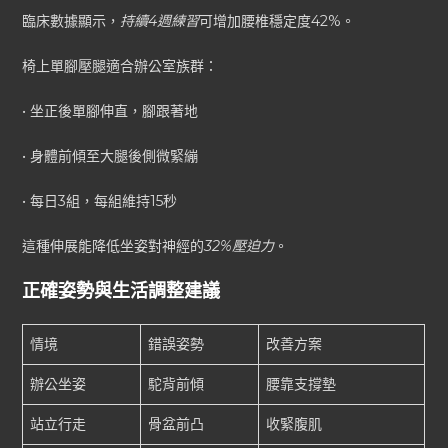
臨床數據顯示，
持續4週練習
可增加腰椎穩定度42%。
椅上單腳壓腿適合辦公室族群：
• 坐正後單腳伸直，腳跟著地
• 身體前傾至大腿後側微緊繃
• 每日3組，每組維持15秒
這種伸展能降低坐姿對神經的
32%壓迫力
。
正確姿勢與生活調整建議
情境
錯誤姿勢
改善方案
辦公坐姿
駝背前傾
腰靠支撐墊
站立行走
骨盆前凸
收緊腹肌