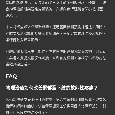
鞏固期功能強化。香港金融業王女士的案例即展現此優勢——結
合神經鬆解術與智能穿戴裝置，六週內步行距離從50米恢復至
800米。
未來將聚焦
個人化預防醫學
，運用基因檢測預測神經退化風險。
穿戴式監測器能即時警示姿勢偏差，搭配雲端物理治療師諮詢，
讓保健融入都會節奏。
別讓疼痛侷限人生可能性。專業團隊的
跨領域整合方案
，已協助
上萬港人擺脫反覆發作困擾。立即預約檢測，讓科學化治療為您
重啟無痛生活。
FAQ
物理治療如何改善臀部至下肢的放射性疼痛？
透過冷熱敷交替降低神經發炎，配合電療刺激肌肉放鬆，能有效
緩解神經壓迫症狀。快鬆健康護脊工坊採用個人化療程設計，針
對不同階段調整治療強度。