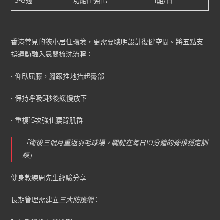
5-8週
功能性強化
1組/日
香港常見的狹小居住環境，更需要聰明設計復健空間。將五點支
撐運動融入晨間梳洗流程：
• 仰臥屈膝，腳跟推地抬起臀部
• 保持呼吸5秒後緩慢放下
• 重複15次強化腰背肌群
「術後三個月重返羽毛球場，關鍵在每日10分鐘的脊椎穩定訓
練」
健身教練周先生經驗分享
長期管理需建立
三大防護網
：