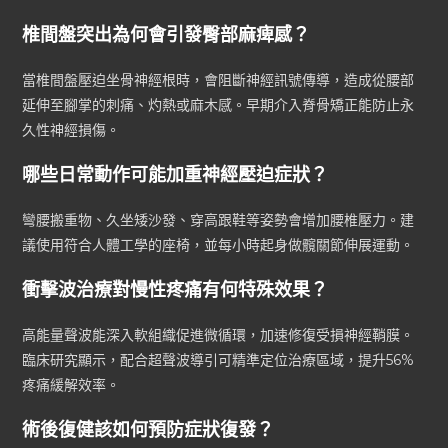
椎間盤突出為何會引發臀部麻痺感？
當椎間盤壓迫坐骨神經根時，會阻斷神經訊號傳導，造成從腰部
延伸至腳掌的刺痛、灼熱或麻木感。早期介入脊骨矯正能防止永
久性神經損傷。
哪些日常動作可能加重神經壓迫症狀？
彎腰搬重物、久坐矮沙發、穿高跟鞋等姿勢會增加腰椎壓力。建
議使用符合人體工學的座椅，並每小時起身做髖關節伸展運動。
衝擊波治療對慢性疼痛有何特殊效果？
高能量聲波能深入軟組織促進微循環，加速修復受損神經鞘膜。
臨床研究顯示，配合超聲波導引可精準定位治療區域，提升56%
疼痛緩解效率。
術後復健該如何預防症狀復發？