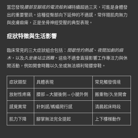
當您發現
腰部至腳底的電流般刺痛
持續超過三天，可能是身體發
出的重要警訊。這種從臀部向下延伸的不適感，常伴隨肌肉無力
與皮膚麻痺，正是坐骨神經受壓的典型表現。
症狀特徵與生活影響
臨床常見的三大症狀組合包括：
間歇性灼熱感
、
夜間加劇的麻
木
，以及
久坐後站立困難
。這些不適會直接影響工作專注力與休
閒活動，例如開會時難以久坐或無法順利彎腰穿鞋。
症狀類型
具體表現
常見觸發情境
放射性疼痛
腰部→大腿後側→小腿外側
搬重物/久坐開會
感覺異常
針刺感/螞蟻爬行感
清晨起床時段
肌力下降
腳掌無法完全提起
上下樓梯動作