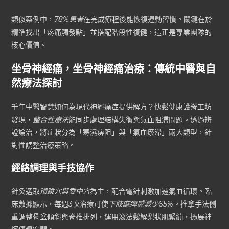
類似案例中，
78%患者
在完成療程後能恢復運動習慣。關鍵在於
精準找出「疼痛觸發點」並搭配階段性復健，這正是專業團隊的
核心價值。
坐骨神經痛，坐骨神經痛治療：傳統中醫與自
然療法探討
千年中醫智慧如何為現代神經痛症提供解方？快鬆健康護脊工坊
發現，
整合性療法
能同步處理結構失衡與氣血阻滯問題。透過辨
證論治，將症狀分為「寒濕痹阻」與「氣血瘀滯」兩大類型，針
對性調整治療策略。
經絡調理與手技協作
針灸選取
環跳穴與委中穴
為主，配合電針刺激加速氣血循環。臨
床數據顯示，每週3次治療可使
下肢麻痺感減少65%
。推拿手法側
重調整骨盆傾斜與脊椎排列，運用滾法鬆解梨狀肌緊繃，擴展神