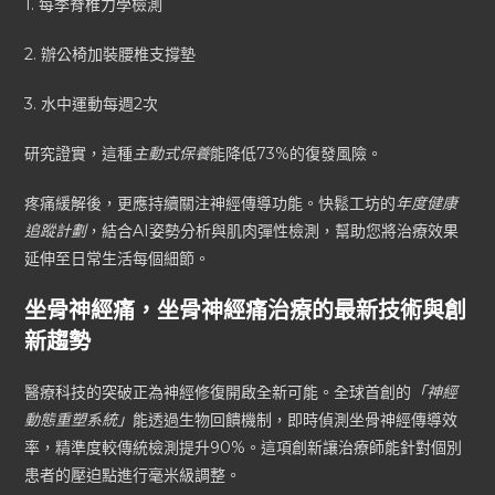
1. 每季脊椎力學檢測
2. 辦公椅加裝腰椎支撐墊
3. 水中運動每週2次
研究證實，這種
主動式保養
能降低73%的復發風險。
疼痛緩解後，更應持續關注神經傳導功能。快鬆工坊的
年度健康
追蹤計劃
，結合AI姿勢分析與肌肉彈性檢測，幫助您將治療效果
延伸至日常生活每個細節。
坐骨神經痛，坐骨神經痛治療的最新技術與創
新趨勢
醫療科技的突破正為神經修復開啟全新可能。全球首創的
「神經
動態重塑系統」
能透過生物回饋機制，即時偵測坐骨神經傳導效
率，精準度較傳統檢測提升90%。這項創新讓治療師能針對個別
患者的壓迫點進行毫米級調整。