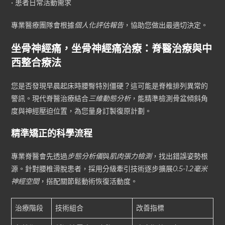
• 患者日常活動需求
專業醫療團隊會根據
個人化評估報告
，協助您做出最適切決定。
坐骨神經痛，坐骨神經痛治療：脊醫治療與中
西整合療法
您是否發現早晨起床時腰臀特別僵硬？這可能是脊椎排列異常的
警訊。現代脊醫治療結合
三維動態分析
，能精準檢測骨盆傾斜角
度與神經壓迫位置，為您量身訂製復原計劃。
精準矯正的科學流程
專業脊醫會先透過
步態分析儀
與
肌肉張力檢測
，找出錯誤姿勢根
源。針對腰椎滑脫患者，採用分級牽引技術逐步擴展
0.5-1.2毫米
神經空間
，搭配關節鬆動術恢復活動度。
治療階段
技術組合
改善指標