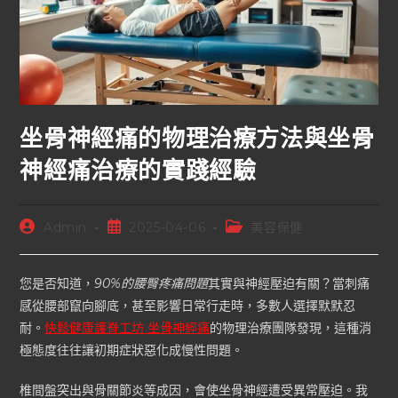
坐骨神經痛的物理治療方法與坐骨
神經痛治療的實踐經驗
Admin
2025-04-06
美容保健
您是否知道，
90%的腰臀疼痛問題
其實與神經壓迫有關？當刺痛
感從腰部竄向腳底，甚至影響日常行走時，多數人選擇默默忍
耐。
快鬆健康護脊工坊 坐骨神經痛
的物理治療團隊發現，這種消
極態度往往讓初期症狀惡化成慢性問題。
椎間盤突出與骨關節炎等成因，會使坐骨神經遭受異常壓迫。我