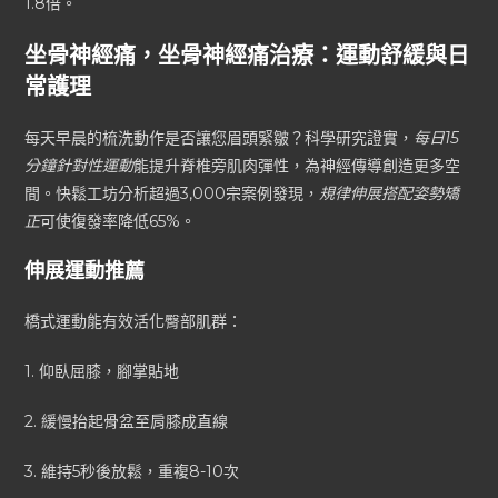
1.8倍。
坐骨神經痛，坐骨神經痛治療：運動舒緩與日
常護理
每天早晨的梳洗動作是否讓您眉頭緊皺？科學研究證實，
每日15
分鐘針對性運動
能提升脊椎旁肌肉彈性，為神經傳導創造更多空
間。快鬆工坊分析超過3,000宗案例發現，
規律伸展搭配姿勢矯
正
可使復發率降低65%。
伸展運動推薦
橋式運動能有效活化臀部肌群：
1. 仰臥屈膝，腳掌貼地
2. 緩慢抬起骨盆至肩膝成直線
3. 維持5秒後放鬆，重複8-10次