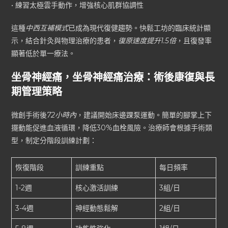
• 練習太極雲手動作，增強核心肌群協調性
這種
中西互補模式
已成為現代復健趨勢。快鬆工坊的臨床統計顯
示，結合針灸與物理治療的患者，
復原速度提升1.5倍
，且復發率
顯著低於單一療法。
坐骨神經痛，坐骨神經痛治療：術後康復與長
期管理策略
微創手術後
72小時內
，建議開始床邊踝泵運動。簡單的腳掌上下
擺動能促進血液循環，降低30%血栓風險。治療師會根據手術類
型，制定分階段訓練計劃：
恢復階段
訓練重點
每日頻率
1-2週
核心激活訓練
3組/日
3-4週
神經動態鬆解
2組/日