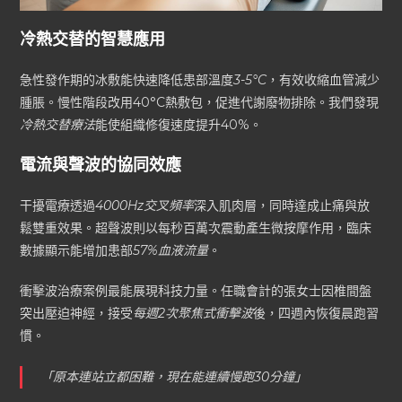
冷熱交替的智慧應用
急性發作期的冰敷能快速降低患部溫度
3-5°C
，有效收縮血管減少
腫脹。慢性階段改用40°C熱敷包，促進代謝廢物排除。我們發現
冷熱交替療法
能使組織修復速度提升40%。
電流與聲波的協同效應
干擾電療透過
4000Hz交叉頻率
深入肌肉層，同時達成止痛與放
鬆雙重效果。超聲波則以每秒百萬次震動產生微按摩作用，臨床
數據顯示能增加患部
57%血液流量
。
衝擊波治療案例最能展現科技力量。任職會計的張女士因椎間盤
突出壓迫神經，接受
每週2次聚焦式衝擊波
後，四週內恢復晨跑習
慣。
「原本連站立都困難，現在能連續慢跑30分鐘」