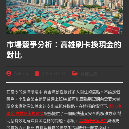
市場競爭分析：高雄刷卡換現金的
對比
Admin
2024-07-13
財務投資
在當今的經濟環境中,資金流動性是許多人關注的焦點。不論是個
體戶、小型企業主還是普通上班族,都可能面臨到短期內需要大量
現金來應對突如其來的支出或抓住機遇。在這樣的情況下,
刷卡換
現金 高雄刷卡換現金
服務提供了一個既快速又安全的解決方案,幫
助您有效地解決資金週轉的問題。那麼，
高雄刷卡換現金
與傳統
的貸款方式相比,有哪些獨特的優勢呢?讓我們一起來探討。