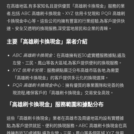
在高雄地區,有多家知名且提供優質「高雄刷卡換現金」服務的業
者,包括 ABC 高雄刷卡換現金、XYZ 信用卡兌現和 PQR 高雄刷
卡換現金中心等。這些公司均擁有豐富的行業經驗,為客戶提供快
速、安全又透明的換現服務,深受當地居民和企業的青睞。
主要「高雄刷卡換現金」業者介紹
ABC 高雄刷卡換現金
：在高雄擁有近30處實體服務據點,遍及
左營、三民、鳳山等各大區域,為客戶提供便利的換現服務。
XYZ 信用卡兌現
：服務網點廣泛分布高雄市區各地,為需要
「高雄刷卡換現金」的客戶提供多元化的換現選擇。
PQR 高雄刷卡換現金中心
：擁有優質的專業團隊和完善的換
現流程,確保客戶的「高雄刷卡換現金」交易安全高效。
「高雄刷卡換現金」服務範圍和據點分布
這些「高雄刷卡換現金」業者在高雄市及周邊地區均設有實體據
點,為客戶提供就近、便利的換現服務。ABC 高雄刷卡換現金在高
雄擁有近30處據點,遍及左營、三民、鳳山等多個區域,XYZ 信用