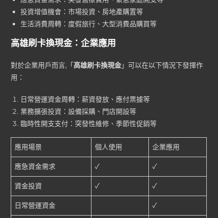
投資增值機會：市場投資、房地產購置等
生活消費周轉：度假旅行、大型消費品購買等
高雄刷卡換現金
：企業應用
對於企業用戶而言,「
高雄刷卡換現金
」可以在以下情況下發揮作
用：
日常營運資金周轉：薪資發放、應付票據等
業務擴張投資：設備採購、門店開設等
臨時性開支支付：突發性維修、季節性促銷等
應用場景
個人使用
企業應用
應急資金需求
✓
✓
資金投資
✓
✓
日常營運資金
✓