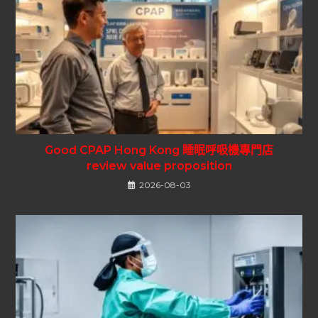
Good CPAP Hong Kong 睡眠呼吸機專門店
review value proposition
2026-08-03