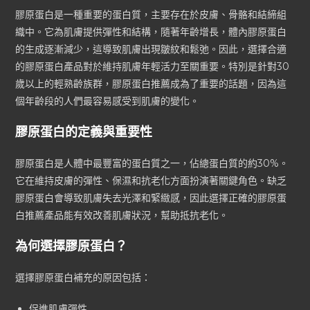
膠原蛋白是一種重要的蛋白質，主要存在於皮膚、骨骼和結締組
織中。它
為肌膚提供彈性和結構，隨著年齡增長，體內膠原蛋白
的生成逐漸減少，這導致肌膚出現皺紋和鬆弛。因此，選擇合適
的膠原蛋白產品對於維持肌膚年輕活力至關重要。特別是針對30
歲以上的輕熟齡族群，膠原蛋白推薦成為了重要的話題，因為這
個年齡段的人們最容易感受到肌膚的變化。
膠原蛋白的定義與重要性
膠原蛋白是人體中最豐富的蛋白質之一，佔總蛋白質的約30%。
它在維持皮膚的彈性、保濕和抗老化方面扮演著關鍵角色。缺乏
膠原蛋白會導致肌膚失去光澤和緊緻感，因此選擇正確的膠原蛋
白推薦產品能有效改善肌膚狀況，幫助抵抗老化。
為何選擇膠原蛋白？
選擇膠原蛋白補充的原因包括：
促進肌膚彈性