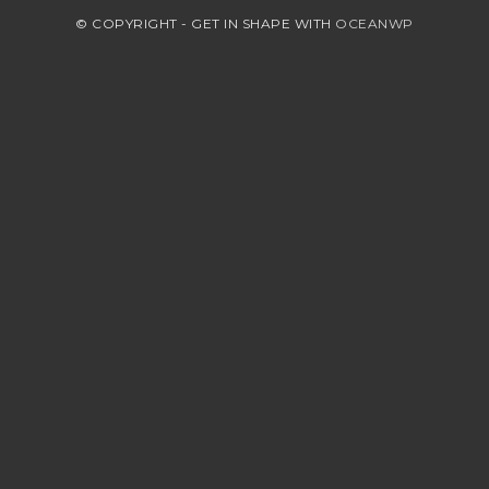
© COPYRIGHT - GET IN SHAPE WITH
OCEANWP