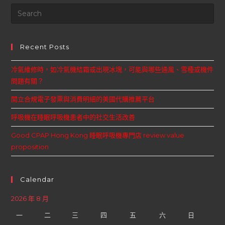
Recent Posts
冷氣維修時，如冷氣機結霜或出現冰塊，可能與哪些通風、雪種或機件
問題有關？
開立合規電子發票與消費明細的美國代購推薦平台
呼吸機在睡眠呼吸機患者中的社交生活改善
Good CPAP Hong Kong 睡眠呼吸機專門店 review value
proposition
Calendar
2026 年 8 月
一
二
三
四
五
六
日