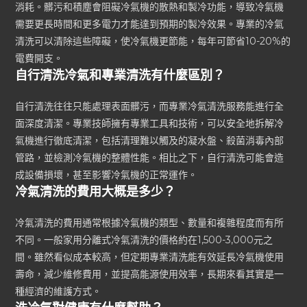
消耗。髒污和積塵會阻礙冷氣機的散熱和製冷功能，導致冷氣機
需要更長時間和更多電力才能達到預期的製冷效果。專業的冷氣
清洗可以清除這些障礙，使冷氣機更節能，每年可節省10-20%的
電費開支。
自行清洗冷氣和專業清洗有什麼區別？
自行清洗往往只能處理表面髒污，而專業冷氣清洗服務能進行全
面深度清潔。專業技師擁有專業工具和技術，可以安全地拆解冷
氣機進行徹底清潔，包括清理難以觸及的凝水盤、殺菌消毒內部
管路，並檢測冷氣機的整體性能。相比之下，自行清洗可能會造
成設備損壞，甚至影響冷氣機的正常運作。
冷氣清洗的費用大概是多少？
冷氣清洗的費用通常根據冷氣機的類型、數量和複雜程度而有所
不同。一般家用分離式冷氣清洗的價格約在1,500-3,000元之
間。雖然看似成本較高，但定期專業清洗能有效延長冷氣機使用
壽命，減少維修費用，並提高能源使用效率，長期來看其實是一
種經濟的維護方式。