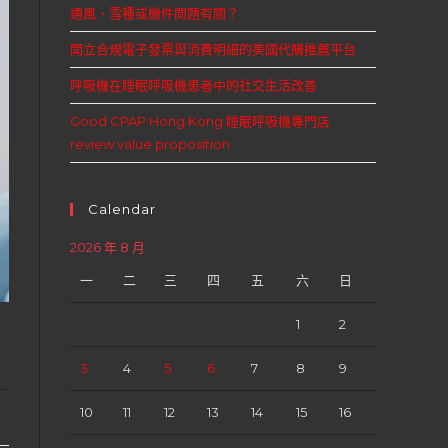
通風、雪種或機件問題有關？
開立合規電子發票與消費明細的美國代購推薦平台
呼吸機在睡眠呼吸機患者中的社交生活改善
Good CPAP Hong Kong 睡眠呼吸機專門店
review value proposition
Calendar
2026 年 8 月
一
二
三
四
五
六
日
1
2
3
4
5
6
7
8
9
10
11
12
13
14
15
16