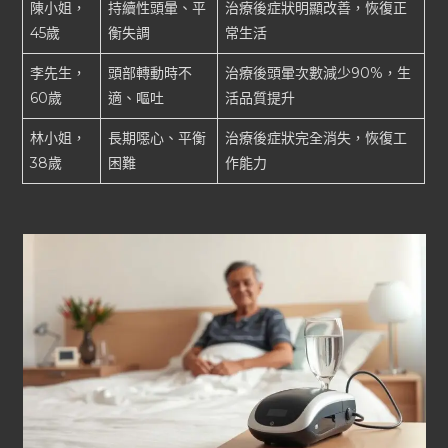
陳小姐，
持續性頭暈、平
治療後症狀明顯改善，恢復正
45歲
衡失調
常生活
李先生，
頭部轉動時不
治療後頭暈次數減少90%，生
60歲
適、嘔吐
活品質提升
林小姐，
長期噁心、平衡
治療後症狀完全消失，恢復工
38歲
困難
作能力