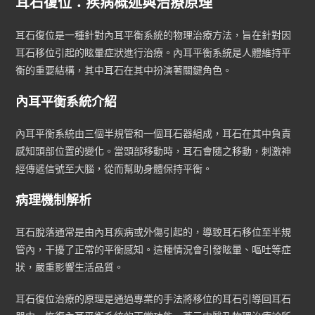
耳石復位：疾病概述與治療原理
耳石復位是一種針對內耳平衡系統的物理治療方法，旨在針對因
耳石移位引起的眩暈症狀進行治療。內耳平衡系統是人體維持平
衡的重要結構，其中耳石在其中扮演著關鍵角色。
內耳平衡系統介紹
內耳平衡系統由三個半規管和一個耳石器組成，耳石在其中負責
感知頭部位置的變化。當頭部移動時，耳石會隨之移動，刺激神
經傳遞信號至大腦，從而幫助身體保持平衡。
病理機制解析
耳石脫落通常是由內耳疾病或外傷引起的，導致耳石移位至半規
管內，干擾了正常的平衡感知。這種情況會引發眩暈、嘔吐等症
狀，嚴重影響生活品質。
耳石復位治療的原理是通過專業的手法將移位的耳石引導回耳石