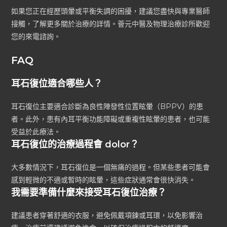
如果您正在經歷頭暈或平衡失調的困擾，建議您盡快與專業醫師
接觸，了解更多關於治療的詳情。薈元中醫及物理治療診所歡迎
您的來電諮詢。
FAQ
耳石復位適合哪些人？
耳石復位主要適合診斷為良性陣發性位置眩暈（BPPV）的患
者。此外，患有內耳平衡功能障礙或重複性眩暈的患者，也可能
受益於此療法。
耳石復位的治療過程會 dolor？
大多數情況下，耳石復位是一個無痛的過程。但某些患者可能會
感到輕微的不適或暫時的眩暈，這些症狀通常會很快消失。
我需要準備什麼來接受耳石復位治療？
建議患者穿著舒適的衣服，避免佩戴項鍊或耳環，以免影響治