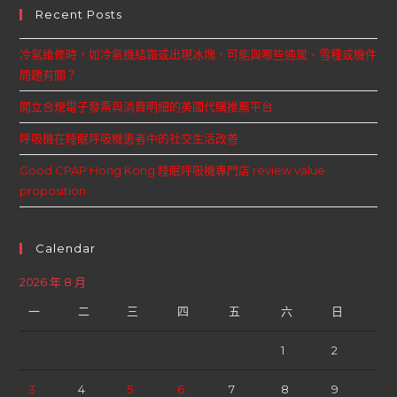
Recent Posts
冷氣維修時，如冷氣機結霜或出現冰塊，可能與哪些通風、雪種或機件
問題有關？
開立合規電子發票與消費明細的美國代購推薦平台
呼吸機在睡眠呼吸機患者中的社交生活改善
Good CPAP Hong Kong 睡眠呼吸機專門店 review value
proposition
Calendar
2026 年 8 月
一
二
三
四
五
六
日
1
2
3
4
5
6
7
8
9