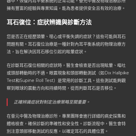
器中，恢復內耳平衡系統的正常功能。薈元中醫及物理治療診所
擁有豐富的經驗與專業知識，能為患者提供安全且有效的治療。
耳石復位：症狀辨識與診斷方法
您是否正在經歷頭暈、噁心或平衡失調的症狀？這些可能與耳石
問題有關。耳石復位治療是一種針對內耳平衡系統的物理治療方
法，旨在解決因耳石移位引起的眩暈症狀。
在診斷耳石復位相關的症狀時，醫生會檢查是否出現眩暈、嘔吐
或頭部轉動時的不適。眼震現象和頭部轉動測試（如Dix Hallpike
Test和Supine Roll Test）是常用的診斷工具。這些測試能夠觀
察到眼球的震動方向和持續時間，從而判斷耳石是否移位。
正確辨識症狀對制定治療策略至關重要。
在薈元中醫及物理治療診所，專業團隊會進行詳細的病史採集和
體格檢查，確保診斷的準確性和安全性。診斷流程中，醫生會特
別注意頭部移動測試的反應，以確定耳石的具體位置。