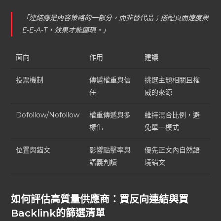
「連結應是內容策略的一部分，而非替代品；搭配頁面速度與
E-E-A-T，效果才能顯現。」
面向
作用
建議
投票機制
傳遞權重與信
挑選主題相關且權
任
威的來源
Dofollow/Nofollow
權重傳遞與多
維持混合比例，避
樣化
免單一模式
位置與錨文
影響點擊率與
優先正文內自然語
語義判讀
境錨文
如何評估高質量供應商：買反向連結與買
Backlink的篩選清單