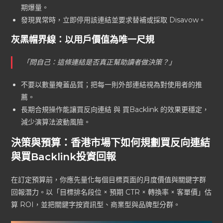
期爆量。
發現異常時，立即停用該連結並要求替補或採取 Disavow。
灰黑帽界線：以用戶價值為唯一尺規
「問自己：這條連結是否真正幫助讀者做決策？」
不要以數量掩蓋品質；把每一則外部連結視為對使用者的推
薦。
長期合規操作能讓買反向連結 與 買Backlink 的效果更穩定，
減少演算法波動風險。
決策與預算：香港市場下如何規劃買反向連結
與買Backlink投資回報
在訂定預算前，你應先量化每個目標頁面的月度價值與關鍵字群
回報潛力。以「目標排名段位 × 預期 CTR × 轉換率 × 客單價」估
算 ROI，並把關鍵字按資訊型、商業型與品牌型分群。