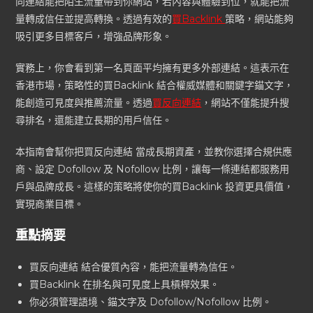
向連結能把陌生流量帶到你網站，若內容與體驗到位，就能把流
量轉成信任並提高轉換。透過有效的
買Backlink
策略，網站能夠
吸引更多目標客戶，增強品牌形象。
實務上，你會看到第一名頁面平均擁有更多外部連結。這表示在
香港市場，策略性的買Backlink 結合權威媒體和關鍵字錨文字，
能創造可見度與推薦流量。透過
買反向連結
，網站不僅能提升搜
尋排名，還能建立長期的用戶信任。
本指南會幫你把買反向連結 當成長期資產，並教你選擇合規供應
商、設定 Dofollow 及 Nofollow 比例，讓每一條連結都服務用
戶與品牌成長。這樣的策略將使你的買Backlink 投資更具價值，
實現商業目標。
重點摘要
買反向連結 結合優質內容，能把流量轉為信任。
買Backlink 在排名與可見度上具槓桿效果。
你必須管理語境、錨文字及 Dofollow/Nofollow 比例。