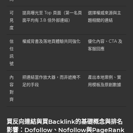
可
提高曝光至 Top 頁面（第一名頁
選擇權威來源與主
見
面平均有 3.8 倍外部連結）
題相關的連結
度
信
權威背書及落地頁體驗共同強化
優化內容、CTA 及
任
客服回應
訊
號
內
把連結當作放大器，而非遮掩不
產出本地案例、實
容
足的手段
用模板及原創數據
對
齊
買反向連結與買Backlink的基礎概念與排名
影響：Dofollow、Nofollow與PageRank