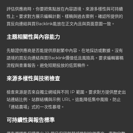
評估供應商時，你要把焦點放在內容語境、來源多樣性與可持續
性上。要求對方展示編輯計劃、樣稿與過去案例，確認所提供的
買反向連結與買Backlink能放在正文內且與頁面意圖一致。
主題相關性與內容能力
先驗證供應商是否能提供原創繁中內容、在地採訪或數據。沒有
語境的買反向連結與買Backlink價值低且風險高。要求編輯審稿
流程與查重報告，避免短期投放的低質稿件。
來源多樣性與技術檢查
檢查來源是否來自獨立網域與不同 IP 範圍。要求對方提供歷史出
站連結比例、站群結構與示例 URL。這能降低集中風險，防止
「連結農場」式的一次性暴增。
可持續性與報告標準