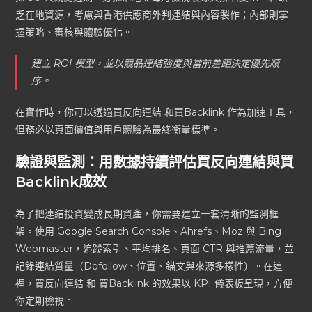
乏在地資源，考慮與香港供應商外判連結與內容製作；內部則掌
握策略、審核與體驗優化。
建立 ROI 模型，並以競品連結強度與當前差距決定優先順
序。
在實作時，你可以透過買反向連結 和買Backlink 作為加速工具，
但務必以頁面價值與用戶體驗為最終衡量標準。
驗證與監測：用數據持續評估買反向連結與買
Backlink成效
為了把連結投資變成長期資產，你需要建立一套清晰的監測框
架。使用 Google Search Console、Ahrefs、Moz 與 Bing
Webmaster，追蹤索引、平均排名、頁面 CTR 與推薦流量，並
記錄連結質量（Dofollow、位置、錨文與來源多樣性）。在這
裡，買反向連結 和 買Backlink 的效果以 KPI 儀表板呈現，方便
你定期檢視。