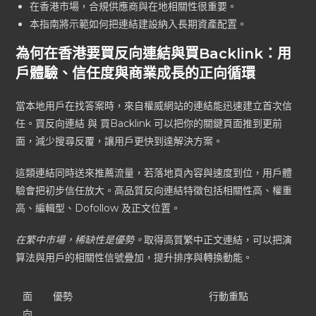
在香港市場，合規供應商與在地相關性很重要。
本指南將示範如何把連結建設納入長期資產配置。
為何在香港要買反向連結與買Backlink：用
戶體驗、信任度與商業成長的正向循環
當本地用戶在找答案時，來自權威網站的連結能迅速建立首次信
任。買反向連結 與 買Backlink 可以把你的關鍵頁面推到更前
面，減少搜尋反覆，讓用戶更快到達解決方案。
這類連結同時送來推薦流量，若落地頁內容與速度到位，用戶體
驗會把初步信任放大。高品質反向連結特徵包括相關性高、權重
高、編輯型、Dofollow 及正文位置。
在繁中市場，稀缺性是優勢。
取得高質繁中正文連結，可以把演
算法與用戶的相關性信號疊加，提升排序與轉換動能。
面
優勢
行動重點
向