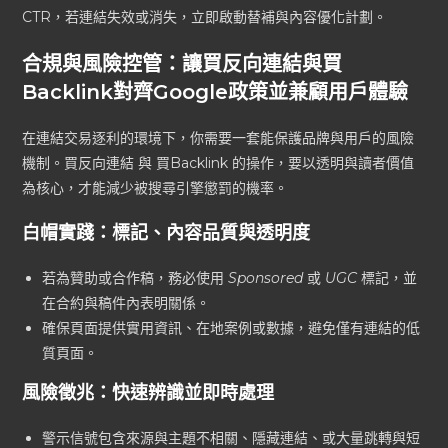
CTR，若連結失效或消失，立即啟動替補與內容優化計劃。
合規與風險控管：讓買反向連結與買
Backlink對齊Google政策並兼顧用戶體驗
在連結交易逐利的環境下，你需要一套能保護品牌與用戶的風險
機制。買反向連結 與 買Backlink 的操作，要以透明與讀者價值
為核心，才能減少被搜尋引擎懲罰的機率。
白帽實踐：標記、內容品質與透明度
若為贊助或合作稿，務必使用
Sponsored
或
UGC
標記，並
在合約與稿件內表明關係。
確保頁面提供實用資訊、在地案例或數據，避免僅有連結的低
質頁面。
風險徵兆：快速辨識並即時處理
警示信號包含來源與主題不相關、隱藏連結、或大量跳轉與短