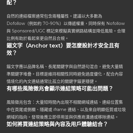
配？
自然的連結檔案通常包含兩種屬性。建議以大多數為
Dofollow（例如約 70-90%）以傳遞權重，同時保有 Nofollow
與 Sponsored/UGC 標記來模擬真實網路結構並降低風險。合理
比例有助於看起來更自然且合規。
錨文字（Anchor text）要怎麼設計才安全且有
效？
錨文字應以品牌名稱、長尾關鍵字與自然語句混合，避免大量精
準關鍵字堆疊。目標是維持相關性同時避免過度優化，配合內容
情境化的內文連結通常比孤立的關鍵字錨更穩健。
有哪些風險徵兆會顯示連結策略可能出問題？
風險徵兆包含：大量短時間內出現不相關網域連結、連結位置集
中在頁尾或側欄、隱藏或 iframe 連結、以及來自明顯低質或垃圾
網域的指向。發現後應立即停用並與供應商溝通或移除連結。
如何將買連結策略與內容及用戶體驗結合？