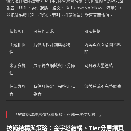
優先選擇能保證最少 12 個月保留與替補機制的供應商。索取完整
報告（URL、索引狀態、錨文、Dofollow/Nofollow、流量），
並把價格與 KPI（曝光、索引、推薦流量）對齊頁面價值。
檢核項目
可操作要求
風險指標
主題相關
提供編輯計劃與樣稿
內容與頁面意圖不匹
性
配
來源多樣
展示獨立網域與IP分佈
同網段大量連結
性
保留與報
12個月保留，完整URL
無替補或不完整數據
告
報告
「把連結建設當作持續投資，而非一次性採購。」
技術結構與策略：金字塔結構、Tier分層讓買