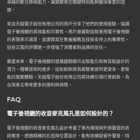
卓越的數位降噪能力，讓駕駛者在關鍵時刻能夠獲得重要的證
據。
來自天鉞電子股份有限公司的用戶分享了他們的使用經驗，強調
電子後視鏡的高效能和可靠性。用戶普遍對這款車用電子後視鏡
的表現表示滿意，並讚賞其在售後服務及技術支持上的專業性。
這些正面的評價進一步增強了消費者對品牌的信任。
展望未來，電子後視鏡的發展趨勢顯示出智能化和無盲點設計的
潛力。隨著技術的進步，這些創新將為駕駛者提供更安全、更智
能的駕駛體驗。天鉞電子股份有限公司將持續引領行業創新，為
台灣車主帶來更多的便利與保障。
FAQ
電子後視鏡的收音麥克風孔是如何設計的？
電子後視鏡的收音麥克風孔設計考量了車內環境與外部聲音的收
錄需求，透過精確的孔徑與位置設計，能有效捕捉窗外聲音，特