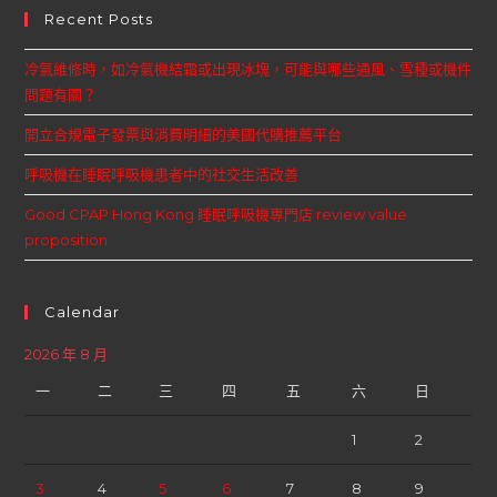
Recent Posts
冷氣維修時，如冷氣機結霜或出現冰塊，可能與哪些通風、雪種或機件
問題有關？
開立合規電子發票與消費明細的美國代購推薦平台
呼吸機在睡眠呼吸機患者中的社交生活改善
Good CPAP Hong Kong 睡眠呼吸機專門店 review value
proposition
Calendar
2026 年 8 月
一
二
三
四
五
六
日
1
2
3
4
5
6
7
8
9