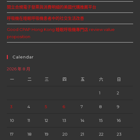
開立合規電子發票與消費明細的美國代購推薦平台
呼吸機在睡眠呼吸機患者中的社交生活改善
Good CPAP Hong Kong 睡眠呼吸機專門店 review value
proposition
Calendar
2026 年 8 月
一
二
三
四
五
六
日
1
2
3
4
5
6
7
8
9
10
11
12
13
14
15
16
17
18
19
20
21
22
23