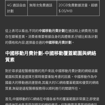
4G 通話自由
無限次免費通話
20GB免費數據流量，超額
計劃
$.05/MB
從上表可以看出,不同的
中國移動月費計劃
在通話和上網費用方面
存在顯著差異。消費者需要根據自身的具體需求,仔細比較各計劃
的價格和內容,選擇最合適的
中國移動月費計劃
。
中國移動月費計劃-中國移動覆蓋範圍與網絡
質素
對於尋求遠程醫療服務的用戶來說,中國移動月費計劃的網絡涵蓋
範圍和質素是選擇方案時需要重點考慮的因素。中國移動作為中
國最大的移動通訊運營商,其龐大的5G網絡覆蓋範圍和優質的網絡
質素,無疑是遠程醫療服務得以順利進行的關鍵所在。
首先,中國移動的5G網絡在中國各省市的覆蓋範圍非常廣泛,即使是
偏遠地區也能享受到穩定的網絡連接。這對需要高畫質視頻通話