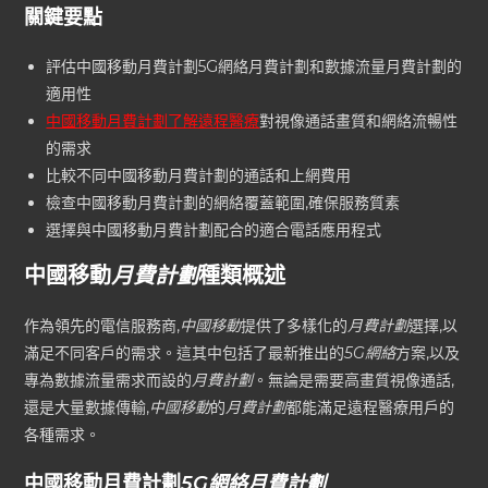
關鍵要點
評估中國移動月費計劃5G網絡月費計劃和數據流量月費計劃的
適用性
中國移動月費計劃了解遠程醫療
對視像通話畫質和網絡流暢性
的需求
比較不同中國移動月費計劃的通話和上網費用
檢查中國移動月費計劃的網絡覆蓋範圍,確保服務質素
選擇與中國移動月費計劃配合的適合電話應用程式
中國移動
月費計劃
種類概述
作為領先的電信服務商,
中國移動
提供了多樣化的
月費計劃
選擇,以
滿足不同客戶的需求。這其中包括了最新推出的
5G網絡
方案,以及
專為數據流量需求而設的
月費計劃
。無論是需要高畫質視像通話,
還是大量數據傳輸,
中國移動
的
月費計劃
都能滿足遠程醫療用戶的
各種需求。
中國移動月費計劃
5G網絡月費計劃