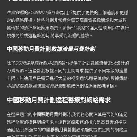
中國移動
的
5G網絡月費計劃
為用戶提供了更快的上網速度和更穩
定的網絡連接。這些計劃非常適合需要高畫質視像通話和大量數
據傳輸的遠程醫療應用場景。透過
5G網絡
的強大性能,用戶在進行
視像問診或遠程監測時,將享受到流暢的體驗。
中國移動月費計劃
數據流量月費計劃
除了
5G網絡月費計劃
,
中國移動
也提供了針對數據流量需求設計的
月費計劃
。這些計劃根據不同的上網需求,提供了不同等級的流量
上限。無論用戶是需要進行大量的視像通話,還是其他的數據傳輸,
中國移動
的
數據流量月費計劃
都能確保網絡連接保持順暢。
中國移動月費計劃遠程醫療對網絡需求
在選擇適合的
中國移動月費計劃
時,我們務必關注其是否能夠滿足
遠程醫療的獨特網絡需求。遠程醫療服務的核心是高質素的視像
通話,因此所選擇的
中國移動月費計劃
必須能夠提供足夠的網絡速