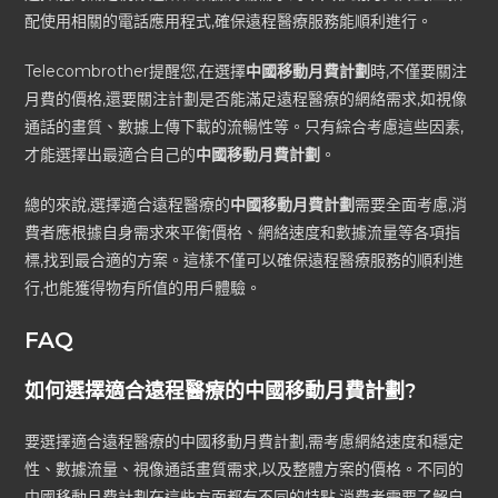
配使用相關的電話應用程式,確保遠程醫療服務能順利進行。
Telecombrother提醒您,在選擇
中國移動月費計劃
時,不僅要關注
月費的價格,還要關注計劃是否能滿足遠程醫療的網絡需求,如視像
通話的畫質、數據上傳下載的流暢性等。只有綜合考慮這些因素,
才能選擇出最適合自己的
中國移動月費計劃
。
總的來說,選擇適合遠程醫療的
中國移動月費計劃
需要全面考慮,消
費者應根據自身需求來平衡價格、網絡速度和數據流量等各項指
標,找到最合適的方案。這樣不僅可以確保遠程醫療服務的順利進
行,也能獲得物有所值的用戶體驗。
FAQ
如何選擇適合遠程醫療的中國移動月費計劃?
要選擇適合遠程醫療的中國移動月費計劃,需考慮網絡速度和穩定
性、數據流量、視像通話畫質需求,以及整體方案的價格。不同的
中國移動月費計劃在這些方面都有不同的特點,消費者需要了解自