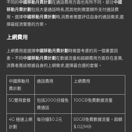
不同的
中國移動月費計劃
在通話費用方面也有所不同。部分
中國
移動月費計劃
包括大量通話時長,而其他則需要額外支付通話費
用。選擇
中國移動月費計劃
時,消費者需要評估自身的通話需求,選
擇最經濟實惠的方案。
上網費用
上網費用是選擇
中國移動月費計劃
時需要考慮的另一個重要因
素。不同
中國移動月費計劃
在數據流量和超額費用方面存在差異,
消費者應該根據自身的上網需求,選擇最合適的套餐。
中國移動月
通話費用
上網費用
費計劃
5G雙飛套餐
包括2000分鐘免
100GB免費數據流量
費通話
4G 極速上網
每分鐘$0.2元
50GB免費數據流量，超額
計劃
$.02/MB