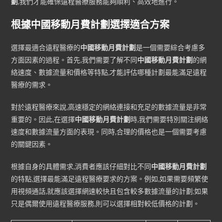
劃
,我們才能確保遠程醫療服務能夠順利、高效地進行。
根據中國移動月費計劃選擇適合方案
選擇最適合遠程醫療的
中國移動月費計劃
是一個需要綜合考慮多
方面因素的過程。首先,我們需要了解不同
中國移動月費計劃
的網
絡速度、數據流量和價格等特點,才能評估哪種計劃最能滿足遠程
醫療的需求。
對於遠程醫療來說,高速穩定的網絡連接和充足的數據流量是非常
重要的。因此,在選擇
中國移動月費計劃
時,我們需要特別關注網絡
速度和數據流量方面的表現。同時,合理的價格也是一個需要考慮
的關鍵因素。
根據自身的具體需求,消費者應該仔細對比不同
中國移動月費計劃
的特點,選擇最能滿足遠程醫療要求的方案。例如,如果需要頻繁使
用視頻通話,就應該選擇網速較快且包含較多數據流量的計劃;如果
只是偶爾使用遠程醫療服務,則可以選擇相對較低價格的計劃。