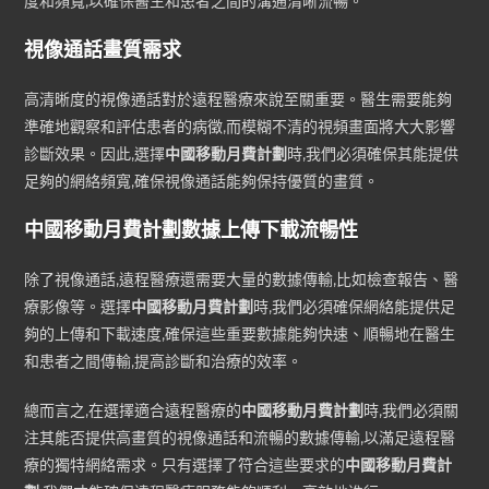
度和頻寬,以確保醫生和患者之間的溝通清晰流暢。
視像通話畫質需求
高清晰度的視像通話對於遠程醫療來說至關重要。醫生需要能夠
準確地觀察和評估患者的病徵,而模糊不清的視頻畫面將大大影響
診斷效果。因此,選擇
中國移動月費計劃
時,我們必須確保其能提供
足夠的網絡頻寬,確保視像通話能夠保持優質的畫質。
中國移動月費計劃數據上傳下載流暢性
除了視像通話,遠程醫療還需要大量的數據傳輸,比如檢查報告、醫
療影像等。選擇
中國移動月費計劃
時,我們必須確保網絡能提供足
夠的上傳和下載速度,確保這些重要數據能夠快速、順暢地在醫生
和患者之間傳輸,提高診斷和治療的效率。
總而言之,在選擇適合遠程醫療的
中國移動月費計劃
時,我們必須關
注其能否提供高畫質的視像通話和流暢的數據傳輸,以滿足遠程醫
療的獨特網絡需求。只有選擇了符合這些要求的
中國移動月費計