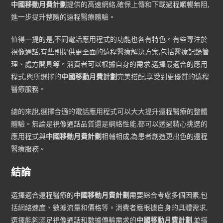
中國移動月費計劃
提供的高速網絡,確保上傳和下載過程順暢無阻,
進一步提升整體的遠程醫療體驗。
值得一提的是,不同電話應用程式的功能也各有特色。有些專注於
視像通話,有些則提供更全面的遠程醫療解決方案,包括醫療記錄管
理、處方開具等。消費者可以根據自身的需求,選擇最適合的應用
程式,與所選擇的
中國移動月費計劃
完美搭配,享受到更優質的遠程
醫療服務。
總的來說,選擇合適的電話應用程式可以大大提升遠程醫療的整體
體驗。無論是視像通話品質還是網絡性能,都可以透過精心挑選的
應用程式與
中國移動月費計劃
相輔相成,為患者創造更出色的遠程
醫療服務。
結論
選擇適合遠程醫療的
中國移動月費計劃
需要綜合考慮多個因素,包
括網絡速度、數據流量和價格等。消費者應根據自身的具體需求,
選擇能夠滿足視像通話和數據傳輸需求的
中國移動月費計劃
,並搭