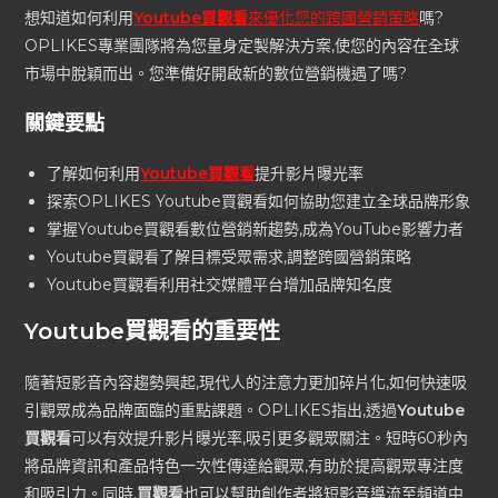
想知道如何利用
Youtube買觀看
來優化您的跨國營銷策略
嗎?
OPLIKES專業團隊將為您量身定製解決方案,使您的內容在全球
市場中脫穎而出。您準備好開啟新的數位營銷機遇了嗎?
關鍵要點
了解如何利用
Youtube買觀看
提升影片曝光率
探索OPLIKES Youtube買觀看如何協助您建立全球品牌形象
掌握Youtube買觀看數位營銷新趨勢,成為YouTube影響力者
Youtube買觀看了解目標受眾需求,調整跨國營銷策略
Youtube買觀看利用社交媒體平台增加品牌知名度
Youtube買觀看的重要性
隨著短影音內容趨勢興起,現代人的注意力更加碎片化,如何快速吸
引觀眾成為品牌面臨的重點課題。OPLIKES指出,透過
Youtube
買觀看
可以有效提升影片曝光率,吸引更多觀眾關注。短時60秒內
將品牌資訊和產品特色一次性傳達給觀眾,有助於提高觀眾專注度
和吸引力。同時,
買觀看
也可以幫助創作者將短影音導流至頻道中