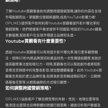
銷策略?
了解Youtube買觀看後如何調整跨國營銷策略,讓你的內容在全球
市場脫穎而出。掌握數位營銷新趨勢,成為YouTube影響力者!
OPLIKES提供客戶如何利用Youtube買觀看提升影片曝光率的
營銷策略。他們根據客戶需求提供不同國家/地區的Youtube觀看
次數服務,幫助客戶在全球市場建立品牌知名度。
Youtube買觀看有什麼重要性?
透過Youtube買觀看可以有效提升影片曝光率,吸引更多觀眾關
注。短時60秒內將品牌資訊和產品特色一次性傳達給觀眾,有助於
提高觀眾專注度和吸引力。同時,買觀看也可以幫助創作者將短影
音導流至頻道中的完整長影音,增加整體觀看量。此外,Youtube買
觀看也有助於建立品牌形象,如將長影音剪輯成精彩短片、公開頻
道幕後花絮等,以輕鬆幽默的方式吸引觀眾。
如何調整跨國營銷策略?
OPLIKES協助客戶了解目標受眾的年齡、性別、地理位置等特
徵,制定出更契合目標群體的跨國行銷策略。通過分析用戶數據及