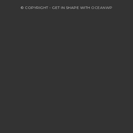
© COPYRIGHT - GET IN SHAPE WITH
OCEANWP